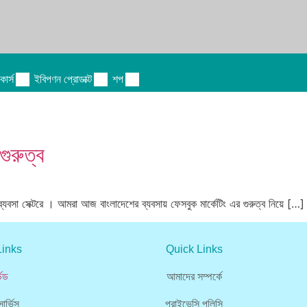
োর্স
ইবিপণন প্রোডাক্ট
শপ
গুরুত্ব
শের ব্যবসা সেক্টরে । আমরা আজ বাংলাদেশের ব্যবসায় ফেসবুক মার্কেটিং এর গুরুত্ব নিয়ে […]
Links
Quick Links
ডেড
আমাদের সম্পর্কে
ার্ভিস
প্রাইভেসি পলিসি