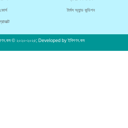
কোর্স
টার্মস অ্যান্ড কন্ডিশন
রোডাক্ট
পণন.কম
© ২০২০-২০২৫; Developed by
ইবিপণন.কম