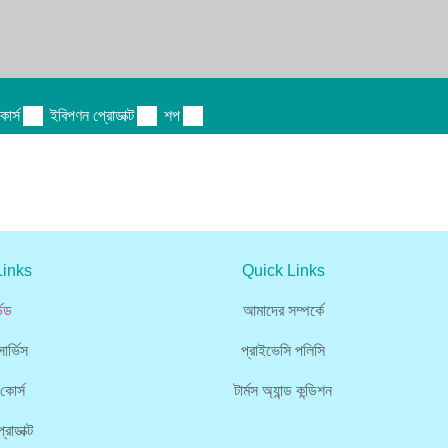
োর্স
ইবিপণন প্রোডাক্ট
শপ
Links
Quick Links
ডেড
আমাদের সম্পর্কে
ার্ভিস
প্রাইভেসি পলিসি
কোর্স
টার্মস অ্যান্ড কন্ডিশন
রোডাক্ট