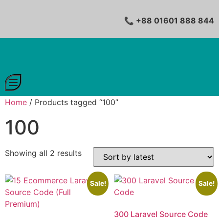
📞 +88 01601 888 844
Home
/ Products tagged “100”
100
Showing all 2 results
Sale!
Sale!
300 Laravel Source Code