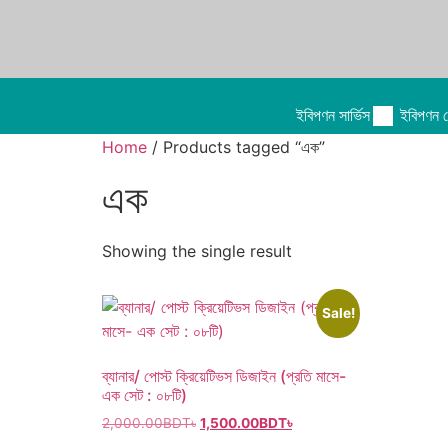
ইবিপণন সার্ভিস
ইবিপণন ক
Home
/ Products tagged “এক”
এক
Showing the single result
Sale!
ব্যানার/ পোস্ট ক্রিয়েটিভস ডিজাইন (প্রতি মাসে-
এক সেট : ০৮টি)
2,000.00
BDT৳
1,500.00
BDT৳