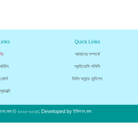
Links
Quick Links
ডেড
আমাদের সম্পর্কে
ার্ভিস
প্রাইভেসি পলিসি
কোর্স
টার্মস অ্যান্ড কন্ডিশন
রোডাক্ট
পণন.কম
© ২০২০-২০২৫; Developed by
ইবিপণন.কম